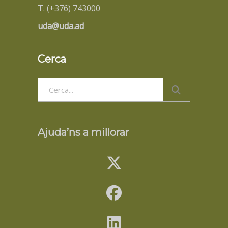
T. (+376) 743000
uda@uda.ad
Cerca
Search
for:
Ajuda’ns a millorar