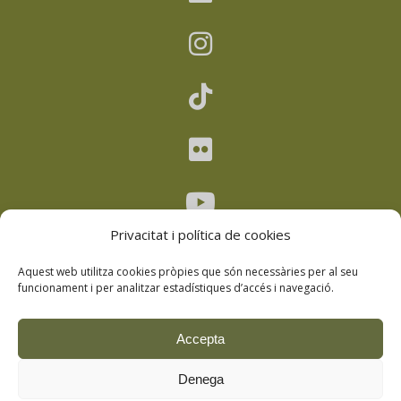
Privacitat i política de cookies
Aquest web utilitza cookies pròpies que són necessàries per al seu
funcionament i per analitzar estadístiques d’accés i navegació.
Avís legal
–
Política de privacitat
–
Accepta
Política de cookies
–
Política de drets
Denega
d’imatge