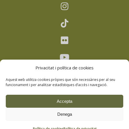
Privacitat i política de cookies
Aquest web utilitza cookies pròpies que són necessàries per al seu
funcionament i per analitzar estadístiques d’accés i navegació.
Avís legal
–
Política de privacitat
–
Accepta
Política de cookies
–
Política de drets
Denega
d’imatge
Copyright © 2026
Universitat d’Andorra
.
Tots els drets reservats
Política de cookies
Política de privacitat