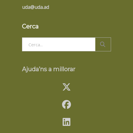
uda@uda.ad
Cerca
Search
for:
Ajuda’ns a millorar