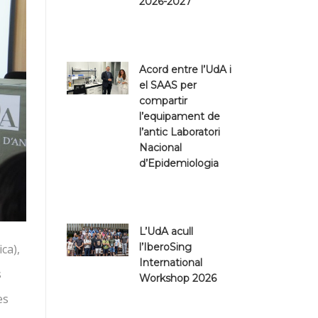
Aula Magna
2026-2027
Aula d’Estiu
S
Publicacions
Acord entre l’UdA i
Aula Lliure
et
el SAAS per
compartir
Entitats col·laboradores
l’equipament de
l’antic Laboratori
Nacional
d’Epidemiologia
L’UdA acull
l’IberoSing
ca),
International
s
Workshop 2026
es