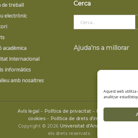
Cerca
 de treball
u electrònic
Search
tori
for:
ts
Ajuda’ns a millorar
ó acadèmica
itat internacional
is informàtics
lleu amb nosaltres
Aquest web utilitza
analitzar estadístiq
Avís legal
–
Política de privacitat
–
Política de
cookies
–
Política de drets d’imatge
Copyright © 2026
Universitat d’Andorra
. Tots
els drets reservats