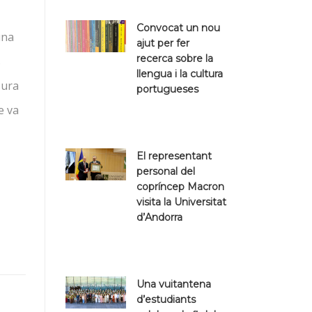
Convocat un nou
una
ajut per fer
recerca sobre la
s
llengua i la cultura
sura
portugueses
e va
El representant
personal del
copríncep Macron
visita la Universitat
d’Andorra
Una vuitantena
d’estudiants