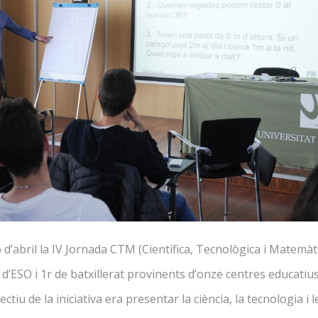
tractació pública
Informàtica
dades
DOBLE TITULACIÓ UdA/UOC
ormàtica i Administració
islació
Llengua
mpreses
TREBALLEU AMB NOSALTRE
DOBLES BÀTXELORS
cos laborals
Recerca
Salut
Administració d’empreses i Dr
Informàtica i Administració
d’empreses
6 d’abril la IV Jornada CTM (Científica, Tecnològica i Matemàti
d’ESO i 1r de batxillerat provinents d’onze centres educatiu
ctiu de la iniciativa era presentar la ciència, la tecnologia i l