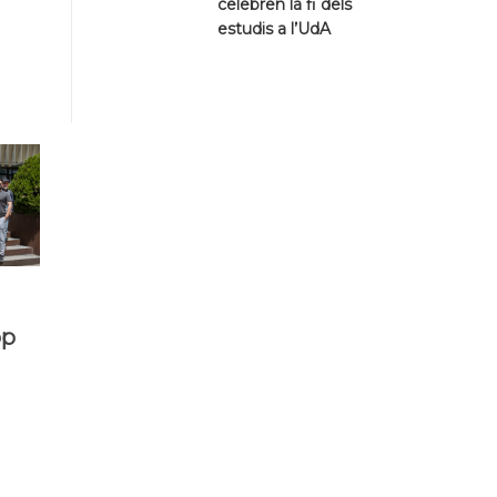
celebren la fi dels
estudis a l’UdA
op