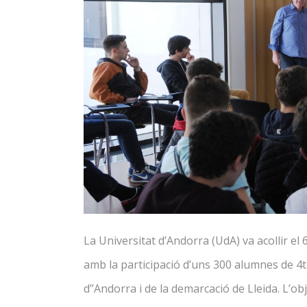
Con
Publicacions de l’EID
Inf
Buddy Programme
AULA LLIURE
Leg
d’e
Ris
La Universitat d’Andorra (UdA) va acollir el 
amb la participació d’uns 300 alumnes de 4t 
d’’Andorra i de la demarcació de Lleida. L’obje