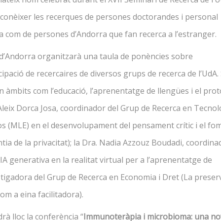
à conèixer les recerques de persones doctorandes i personal
ra com de persones d’Andorra que fan recerca a l’estranger.
 d’Andorra organitzarà una taula de ponències sobre
cipació de recercaires de diversos grups de recerca de l’UdA. 
 àmbits com l’educació, l’aprenentatge de llengües i el prot
. Aleix Dorca Josa, coordinador del Grup de Recerca en Tecnol
os (MLE) en el desenvolupament del pensament crític i el fo
ntia de la privacitat); la Dra. Nadia Azzouz Boudadi, coordin
IA generativa en la realitat virtual per a l’aprenentatge de
vestigadora del Grup de Recerca en Economia i Dret (La preser
com a eina facilitadora).
drà lloc la conferència “
Immunoteràpia i microbioma: una no