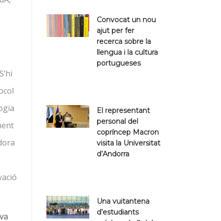
Convocat un nou
ajut per fer
recerca sobre la
llengua i la cultura
portugueses
S’hi
ocol
ogia
El representant
personal del
ment
copríncep Macron
adora
visita la Universitat
d’Andorra
vació
Una vuitantena
d’estudiants
va