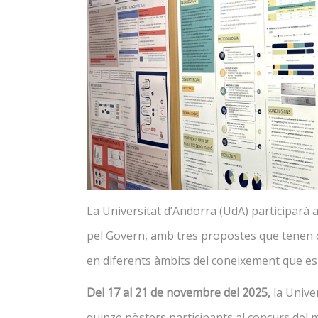
Con
Publicacions de l’EID
Inf
Buddy Programme
AULA LLIURE
Leg
d’e
Ris
La Universitat d’Andorra (UdA) participarà 
pel Govern, amb tres propostes que tenen co
en diferents àmbits del coneixement que es
Del 17 al 21 de novembre del 2025,
la Univer
quinze pòsters participants al concurs del 