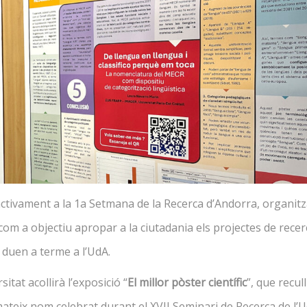
tractació pública
Informàtica
dades
DOBLE TITULACIÓ UdA/UOC
ormàtica i Administració
islació
Llengua
mpreses
TREBALLEU AMB NOSALTRE
DOBLES BÀTXELORS
cos laborals
Recerca
Salut
Administració d’empreses i Dr
Informàtica i Administració
d’empreses
activament a la 1a Setmana de la Recerca d’Andorra, organit
m a objectiu apropar a la ciutadania els projectes de recer
 duen a terme a l’UdA.
sitat acollirà l’exposició “
El millor pòster científic
”, que recull
mateix nom celebrat durant el XVII Seminari de Recerca de l’U