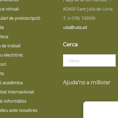
s virtual
AD600 Sant Julià de Lòria
lari de preinscripció
T. (+376) 743000
da
uda@uda.ad
oteca
Cerca
 de treball
u electrònic
Search
tori
for:
ts
Ajuda’ns a millorar
ó acadèmica
itat internacional
is informàtics
lleu amb nosaltres