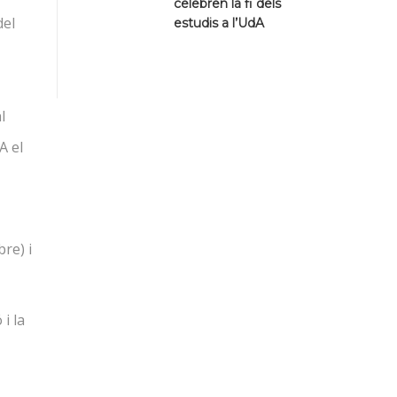
celebren la fi dels
del
estudis a l’UdA
l
A el
re) i
i la