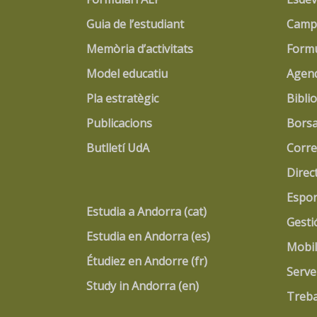
Guia de l’estudiant
Campu
Memòria d’activitats
Formu
Model educatiu
Agen
Pla estratègic
Bibli
Publicacions
Borsa
Butlletí UdA
Corre
Direc
Espor
Estudia a Andorra (cat)
Gesti
Estudia en Andorra (es)
Mobil
Étudiez en Andorre (fr)
Serve
Study in Andorra (en)
Treba