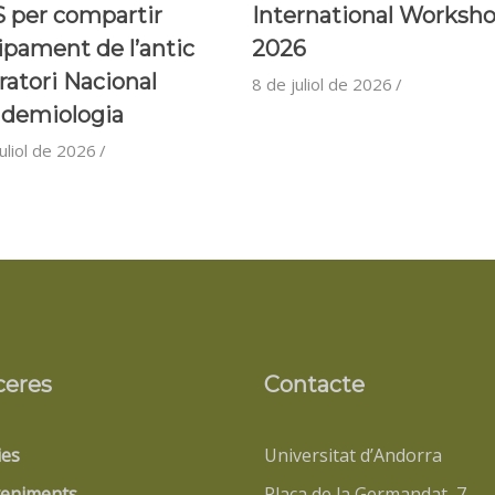
 per compartir
International Worksh
ipament de l’antic
2026
ratori Nacional
8 de juliol de 2026
idemiologia
uliol de 2026
ceres
Contacte
ies
Universitat d’Andorra
eniments
Plaça de la Germandat, 7