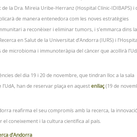
ec de la Dra. Mireia Uribe-Herranz (Hospital Clínic-IDIBAPS) i 
explicarà de manera entenedora com les noves estratègies
munitari a reconèixer i eliminar tumors, i s’emmarca dins la
 Recerca en Salut de la Universitat d’Andorra (IURS) i l’Hospita
s de microbioma i immunoteràpia del càncer que acollirà l’Ud
ncies del dia 19 i 20 de novembre, que tindran lloc a la sala
l de l’UdA, han de reservar plaça en aquest
enllaç
(19 de novemb
dorra reafirma el seu compromís amb la recerca, la innovació 
 el coneixement i la cultura científica al país.
erca d’Andorra