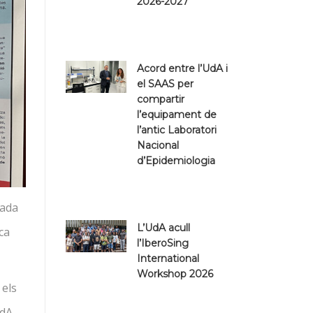
Aula Magna
2026-2027
Aula d’Estiu
S
Publicacions
Acord entre l’UdA i
Aula Lliure
et
el SAAS per
compartir
Entitats col·laboradores
l’equipament de
l’antic Laboratori
Nacional
d’Epidemiologia
zada
L’UdA acull
ca
l’IberoSing
International
Workshop 2026
 els
dA,