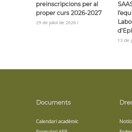
preinscripcions per al
SAAS
proper curs 2026-2027
l’equ
Labo
29 de juliol de 2026
d’Ep
13 de j
Documents
Dre
Calendari acadèmic
Notíc
Formulari AEP
Esdev