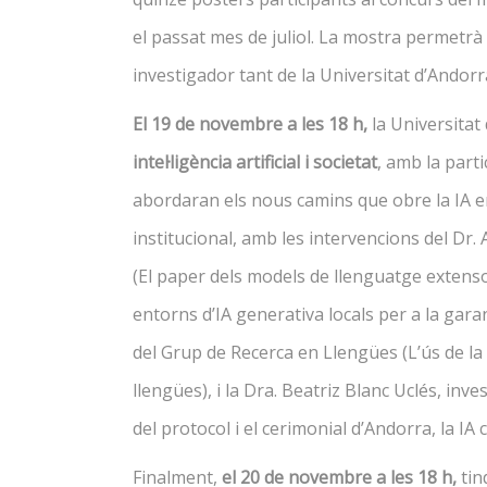
el passat mes de juliol. La mostra permetr
investigador tant de la Universitat d’Andor
El 19 de novembre a les 18 h,
la Universitat
intel·ligència artificial i societat
, amb la parti
abordaran els nous camins que obre la IA en
institucional, amb les intervencions del Dr
(El paper dels models de llenguatge extens
entorns d’IA generativa locals per a la gara
del Grup de Recerca en Llengües (L’ús de la 
llengües), i la Dra. Beatriz Blanc Uclés, in
del protocol i el cerimonial d’Andorra, la IA 
Finalment,
el 20 de novembre a les 18 h,
tin