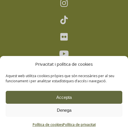
Privacitat i política de cookies
Aquest web utilitza cookies pròpies que són necessàries per al seu
funcionament i per analitzar estadístiques d’accés i navegació.
Avís legal
–
Política de privacitat
–
Accepta
Política de cookies
–
Política de drets
Denega
d’imatge
Copyright © 2026
Universitat d’Andorra
.
Tots els drets reservats
Política de cookies
Política de privacitat