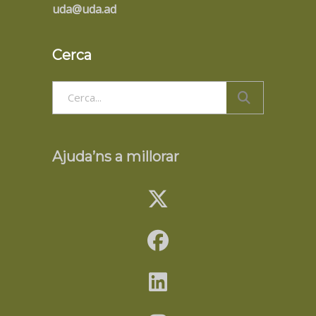
uda@uda.ad
Cerca
Search
for:
Ajuda’ns a millorar