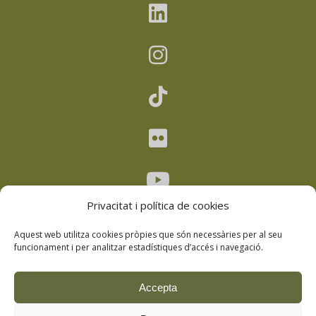
Privacitat i política de cookies
Aquest web utilitza cookies pròpies que són necessàries per al seu
funcionament i per analitzar estadístiques d’accés i navegació.
Avís legal
–
Política de privacitat
–
Accepta
Política de cookies
–
Política de drets