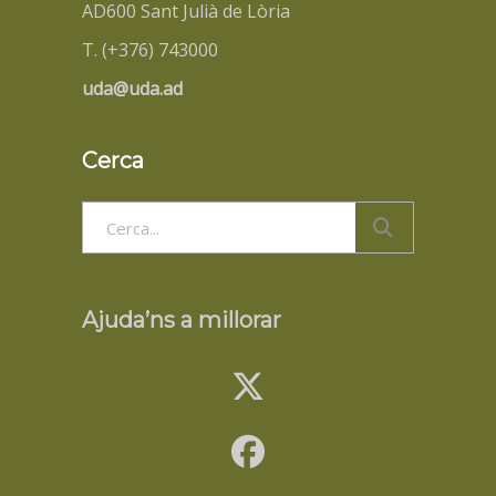
AD600 Sant Julià de Lòria
T. (+376) 743000
uda@uda.ad
Cerca
Search
for:
Ajuda’ns a millorar