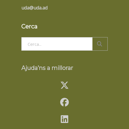
uda@uda.ad
Cerca
Search
for:
Ajuda’ns a millorar