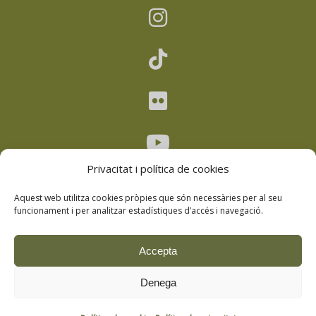
Privacitat i política de cookies
Aquest web utilitza cookies pròpies que són necessàries per al seu
funcionament i per analitzar estadístiques d’accés i navegació.
Avís legal
–
Política de privacitat
–
Accepta
Política de cookies
–
Política de drets
Denega
d’imatge
Copyright © 2026
Universitat d’Andorra
.