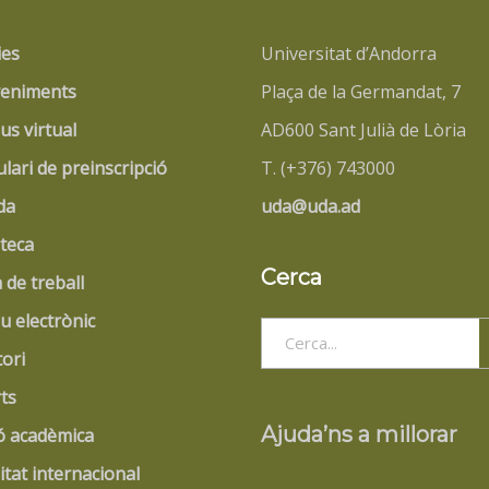
ies
Universitat d’Andorra
eniments
Plaça de la Germandat, 7
s virtual
AD600 Sant Julià de Lòria
lari de preinscripció
T. (+376) 743000
da
uda@uda.ad
oteca
Cerca
 de treball
u electrònic
Search
tori
for:
ts
Ajuda’ns a millorar
ó acadèmica
itat internacional