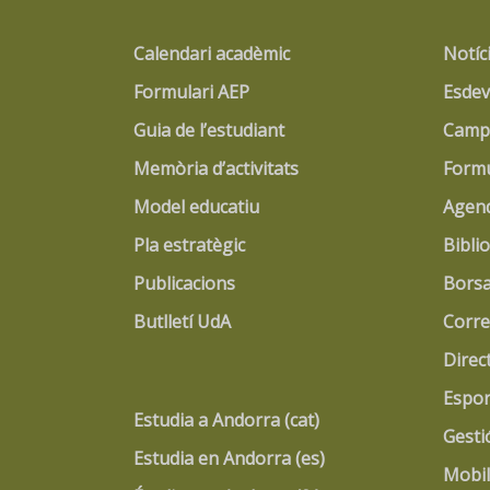
Calendari acadèmic
Notíc
Formulari AEP
Esdev
Guia de l’estudiant
Campu
Memòria d’activitats
Formu
Model educatiu
Agen
Pla estratègic
Bibli
Publicacions
Borsa
Butlletí UdA
Corre
Direc
Espor
Estudia a Andorra (cat)
Gesti
Estudia en Andorra (es)
Mobil