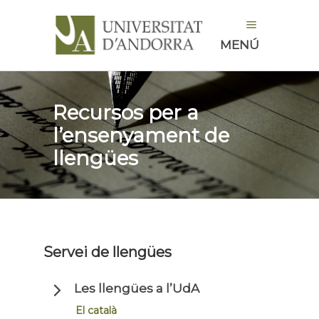
MENÚ
Recursos per a
l’ensenyament de
llengües
Servei de llengües
Les llengües a l’UdA
El català