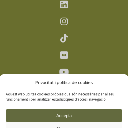
Privacitat i política de cookies
Aquest web utilitza cookies pròpies que són necessàries per al seu
funcionament i per analitzar estadístiques d’accés i navegació.
Avís legal
–
Política de privacitat
–
Accepta
Política de cookies
–
Política de drets