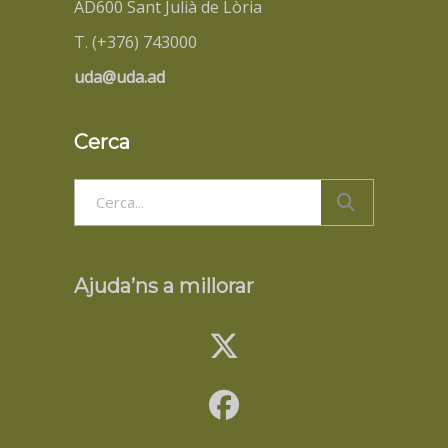
AD600 Sant Julià de Lòria
T. (+376) 743000
uda@uda.ad
Cerca
Search
for:
Ajuda’ns a millorar